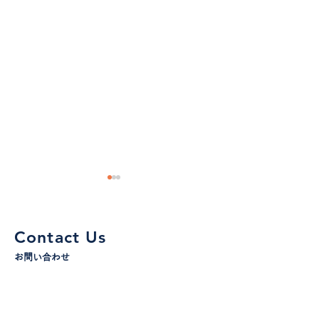
Contact Us
お問い合わせ
AIで税理士の仕事は本当
AIで採用サイト
WEBでのお問い合わせ
に減るのか？ 1年以上使
アップ！Claud